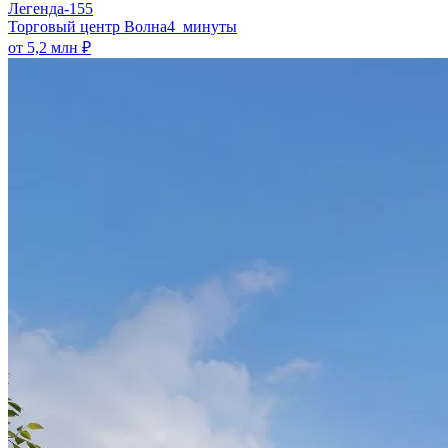
Легенда-155
​Торговый центр Волна
4 минуты
от 5,2 млн ₽