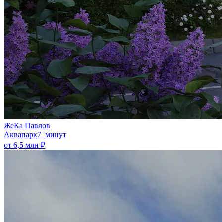
ЖеКа Павлов
Аквапарк
7 минут
от 6,5 млн ₽