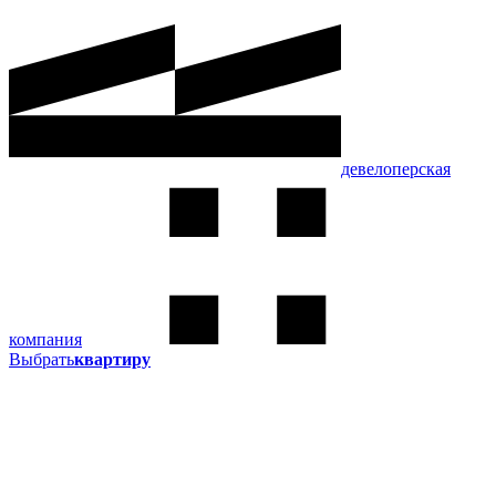
девелоперская
компания
Выбрать
квартиру