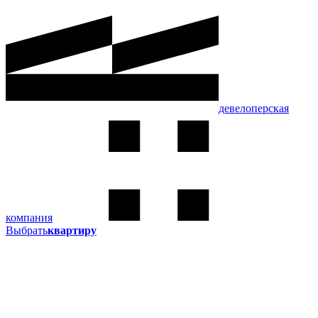
девелоперская
компания
Выбрать
квартиру