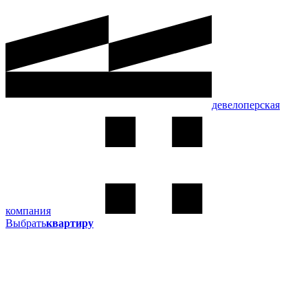
девелоперская
компания
Выбрать
квартиру