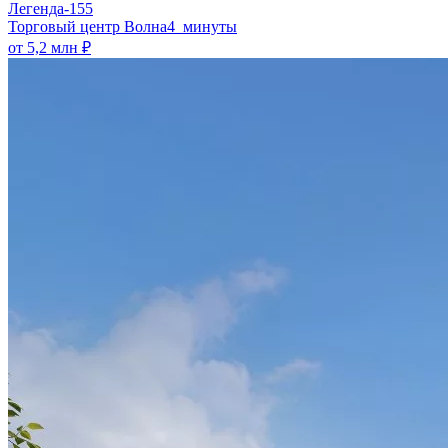
Легенда-155
​Торговый центр Волна
4 минуты
от 5,2 млн ₽