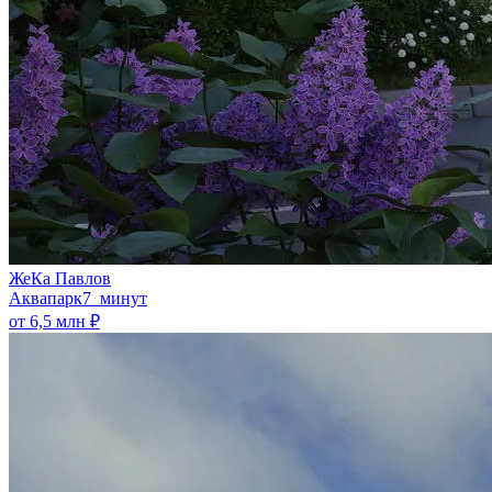
ЖеКа Павлов
Аквапарк
7 минут
от 6,5 млн ₽