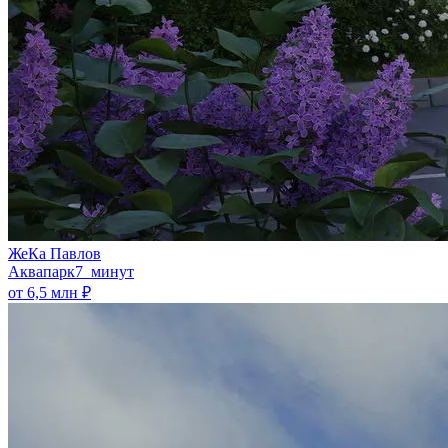
ЖеКа Павлов
Аквапарк
7 минут
от 6,5 млн ₽