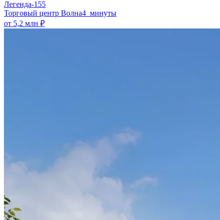
Легенда-155
​Торговый центр Волна
4 минуты
от 5,2 млн ₽