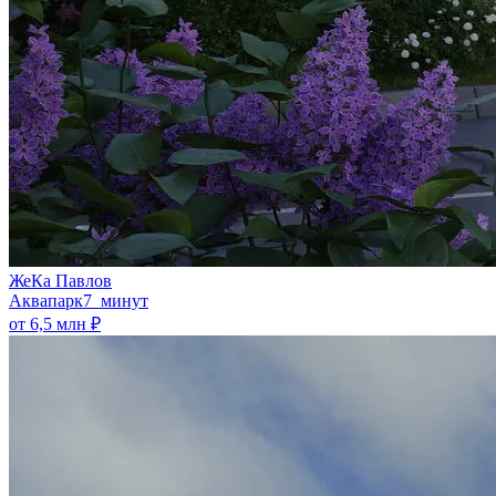
ЖеКа Павлов
Аквапарк
7 минут
от 6,5 млн ₽