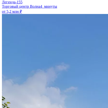
Легенда-155
​Торговый центр Волна
4 минуты
от 5,2 млн ₽