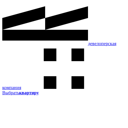
девелоперская
компания
Выбрать
квартиру