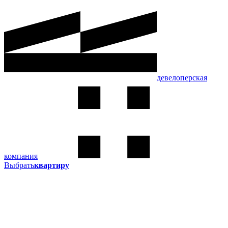
девелоперская
компания
Выбрать
квартиру