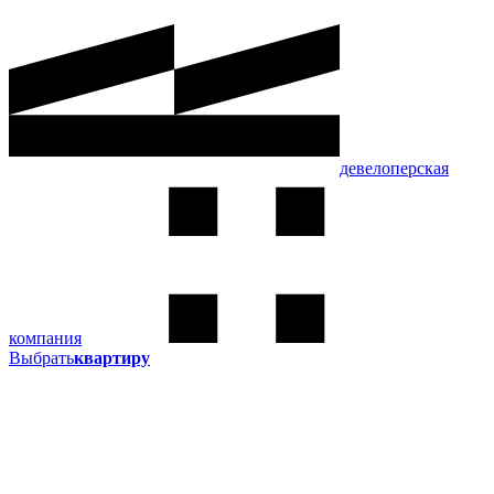
девелоперская
компания
Выбрать
квартиру