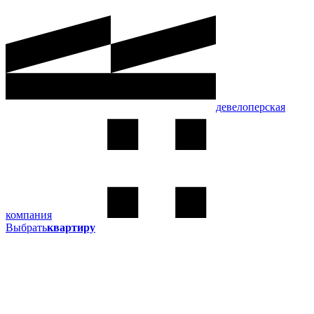
девелоперская
компания
Выбрать
квартиру