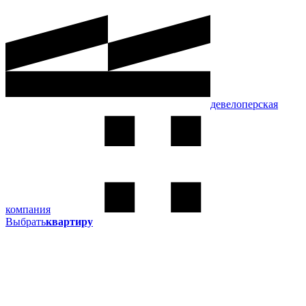
девелоперская
компания
Выбрать
квартиру