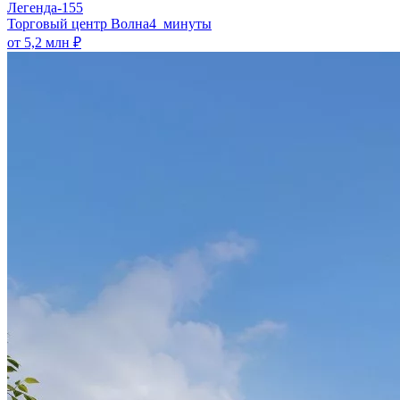
Легенда-155
​Торговый центр Волна
4 минуты
от 5,2 млн ₽