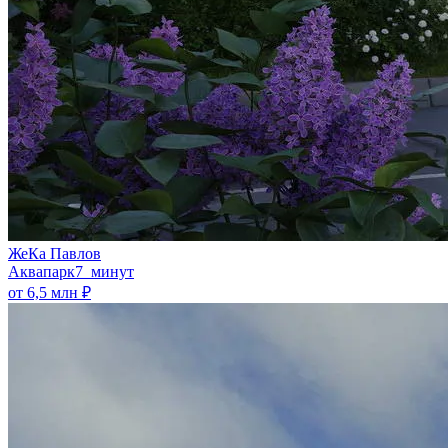
ЖеКа Павлов
Аквапарк
7 минут
от 6,5 млн ₽